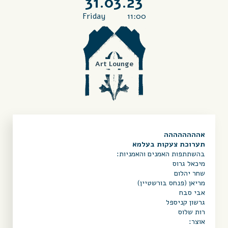
31.03.23
Friday
11:00
Art Lounge
אהההההההה
תערוכת צעקות בעלמא
בהשתתפות האמנים והאמניות:
מיכאל גרוס
שחר יהלום
מריאן (פנחס בורשטיין)
אבי סבח
גרשון קניספל
רות שלוס
אוצר: